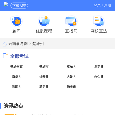
登录 / 注册
下载APP
题库
优质课程
直播间
网校直达
云南事考网
>
楚雄州
全部考试
楚雄州直
楚雄市
双柏县
牟定县
南华县
姚安县
大姚县
永仁县
元谋县
武定县
禄丰市
资讯热点