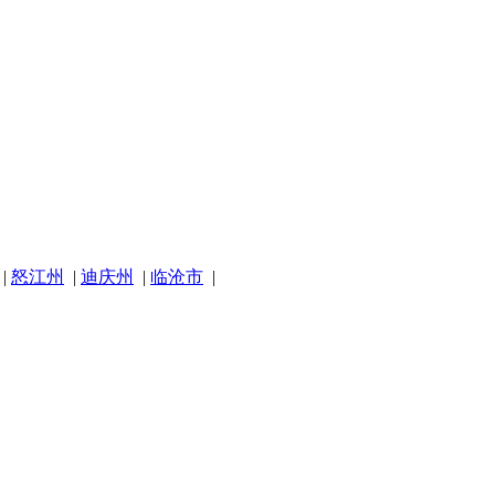
|
怒江州
|
迪庆州
|
临沧市
|