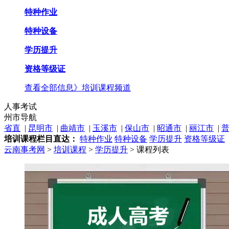
特种作业
特种设备
学历提升
资格等级证
查看全部信息》
培训课程频道
人事考试
州市导航
省直
|
昆明市
|
曲靖市
|
玉溪市
|
保山市
|
昭通市
|
丽江市
|
培训课程栏目直达：
特种作业
特种设备
学历提升
资格等级证
云南事考网
>
培训课程
>
学历提升
> 课程列表